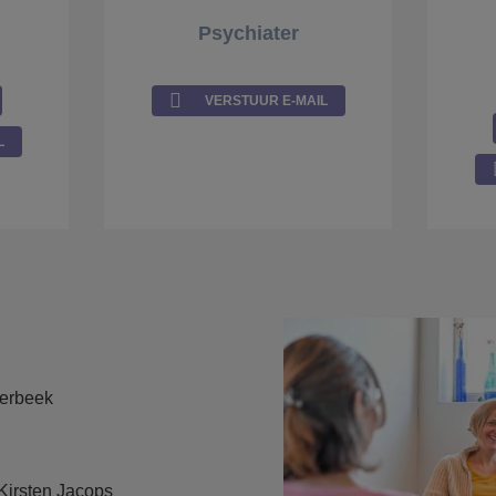
Psychiater
VERSTUUR E-MAIL
L
derbeek
Kirsten Jacops