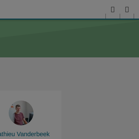
Menu
Sea
me
thieu Vanderbeek