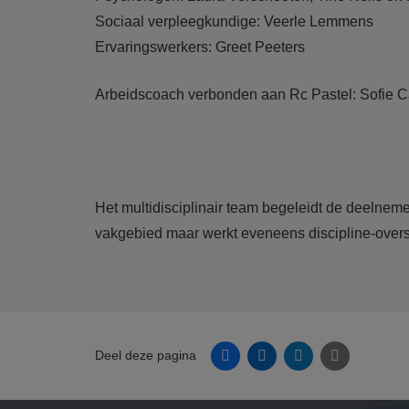
Sociaal verpleegkundige: Veerle Lemmens
Ervaringswerkers: Greet Peeters
Arbeidscoach verbonden aan Rc Pastel:
Sofie C
Het multidisciplinair team begeleidt de deelnemer
vakgebied maar werkt eveneens discipline-overs
Facebook
Linkedin
Twitter
E-mail
Deel deze pagina