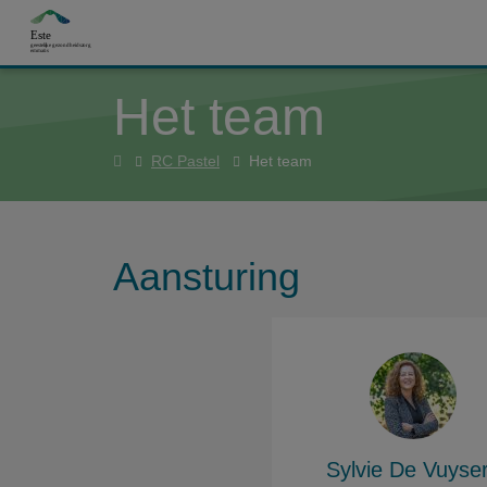
Overslaan en naar de inhoud gaan
Het team
Home
RC Pastel
Het team
Aansturing
Sylvie De Vuyse