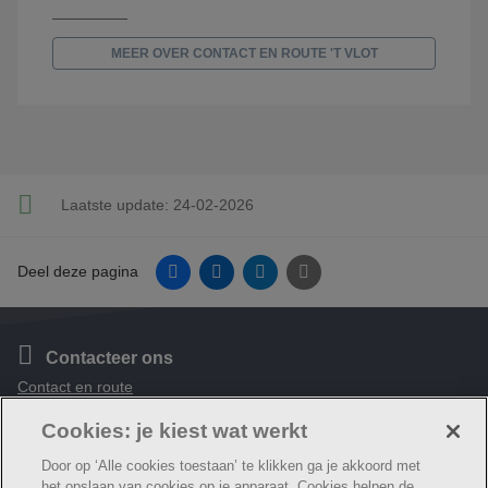
MEER OVER CONTACT EN ROUTE 'T VLOT
Laatste update:
24-02-2026
Facebook
Linkedin
Twitter
E-mail
Deel deze pagina
Contacteer ons
Contact en route
Cookies: je kiest wat werkt
Volg ons
Facebook
Door op ‘Alle cookies toestaan’ te klikken ga je akkoord met
het opslaan van cookies op je apparaat. Cookies helpen de